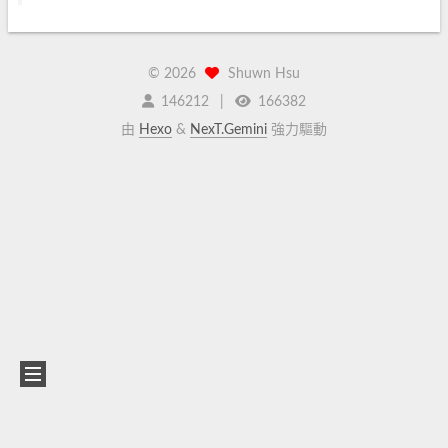
©
2026
Shuwn Hsu
146212
166382
由
Hexo
&
NexT.Gemini
強力驅動