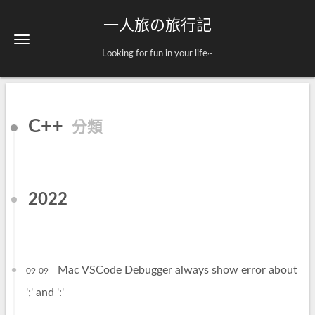
一人旅の旅行記
Looking for fun in your life~
C++
分類
2022
Mac VSCode Debugger always show error about
09-09
';' and ':'