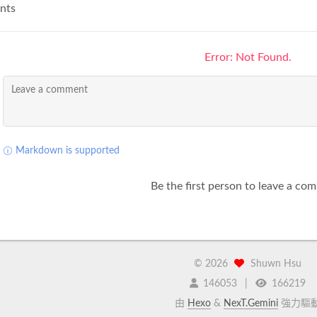
nts
Error: Not Found.
Markdown is supported
Be the first person to leave a co
©
2026
Shuwn Hsu
146053
166219
由
Hexo
&
NexT.Gemini
強力驅