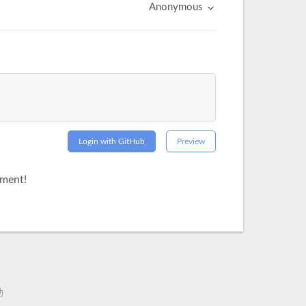
Anonymous
Login with GitHub
Preview
mment!
動