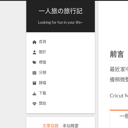
一人旅の旅行記
Looking for fun in your life~
首頁
關於
前言
標籤
最近家中
分類
邊稍微
歸檔
下載
Cricu
贊助
一
文章目錄
本站概要