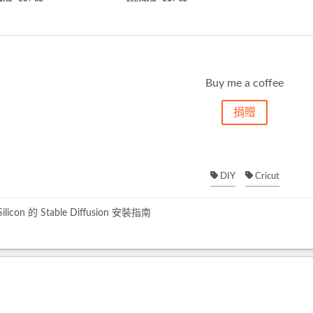
Buy me a coffee
捐贈
DIY
Cricut
Silicon 的 Stable Diffusion 安裝指南